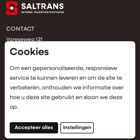
CONTACT
Vareseweg 121
3047 AT Rotterdam
Cookies
+31 (0)10 462 5877
info@saltrans.nl
Om een gepersonaliseerde, responsieve
service te kunnen leveren en om de site te
OVER SALTRANS
verbeteren, onthouden we informatie over
Over saltrans
hoe u deze site gebruikt en slaan we deze
Cookies
op.
Volg ons op instagram
Volg ons op facebook
Accepteer alles
Instellingen
© SALTRANS 2026
qua cookies en sluit deze popup.