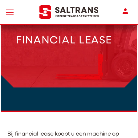
Naar de homepage
Mijn 
FINANCIAL LEASE
Bij financial lease koopt u een machine op