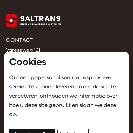
CONTACT
Vareseweg 121
3047 AT Rotterdam
Cookies
+31 (0)10 462 5877
info@saltrans.nl
Om een gepersonaliseerde, responsieve
service te kunnen leveren en om de site te
OVER SALTRANS
verbeteren, onthouden we informatie over
Over saltrans
hoe u deze site gebruikt en slaan we deze
Cookies
op.
Volg ons op instagram
Volg ons op facebook